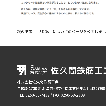
前
次の記事 - 「SDGs」についてのページを公開しま
後
の
記
事
へ
の
リ
株式会社佐久間鉄筋工業
ン
〒959-1739 新潟県五泉市村松工業団地2丁目2079
ク
TEL:0250-58-7439 / FAX:0250-58-2309